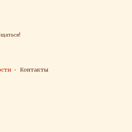
бщаться!
ости
Контакты