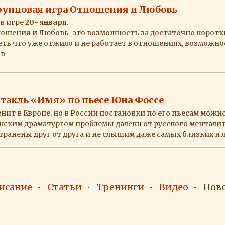
упповая игра Отношения и Любовь
в игре
20- января.
ошения и Любовь-это возможность за достаточно коротк
еть что уже отжило и не работает в отношениях, возможно
ов
ктакль «Имя» по пьесе Юна Фоссе
ит в Европе, но в России постановки по его пьесам можн
ским драматургом проблемы далеки от русского менталитет
транены друг от друга и не слышим даже самых близких и
исание
Статьи
Тренинги
Видео
Нов