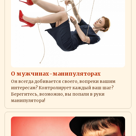
О мужчинах-манипуляторах
Он всегда добивается своего, вопреки вашим
интересам? Контролирует каждый ваш шаг?
Берегитесь, возможно, вы попали в руки
манипулятора!