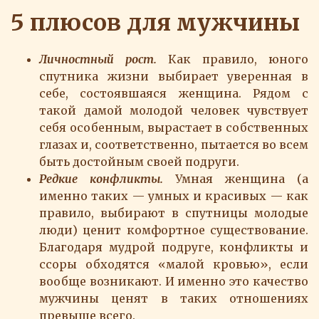
5 плюсов для мужчины
Личностный рост.
Как правило, юного
спутника жизни выбирает уверенная в
себе, состоявшаяся женщина. Рядом с
такой дамой молодой человек чувствует
себя особенным, вырастает в собственных
глазах и, соответственно, пытается во всем
быть достойным своей подруги.
Редкие конфликты.
Умная женщина (а
именно таких — умных и красивых — как
правило, выбирают в спутницы молодые
люди) ценит комфортное существование.
Благодаря мудрой подруге, конфликты и
ссоры обходятся «малой кровью», если
вообще возникают. И именно это качество
мужчины ценят в таких отношениях
превыше всего.