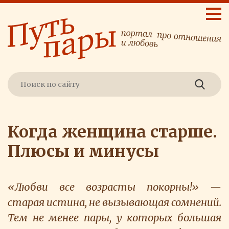
Когда женщина старше.
Плюсы и минусы
«Любви все возрасты покорны!» —
старая истина, не вызывающая сомнений.
Тем не менее пары, у которых большая