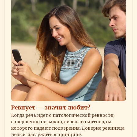
Ревнует — значит любит?
Когда речь идет о патологической ревности,
совершенно не важно, верен ли партнер, на
которого падают подозрения. Доверие ревнивца
нельзя заслужить в принципе.