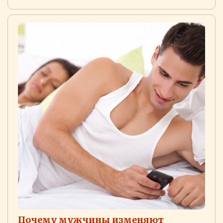
Почему мужчины изменяют