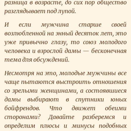
разница в возрасте, до сих пор общество
разглядывает под лупой.
И если мужчина старше своей
возлюбленной на энный десяток лет, это
уже привычно глазу, то союз молодого
человека и взрослой дамы — бесконечная
тема для обсуждений.
Несмотря на это, молодые мужчины все
чаще пытаются выстроить отношения
со зрелыми женщинами, а состоявшиеся
дамы выбирают в спутники юных
бойфрендов. Что движет обеими
сторонами? Давайте разберемся и
определим плюсы и минусы подобных