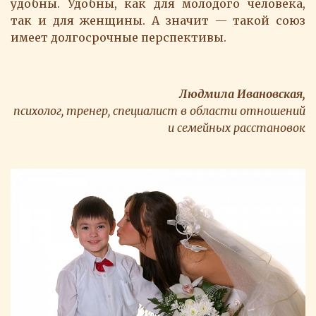
удобны. Удобны, как для молодого человека,
так и для женщины. А значит — такой союз
имеет долгосрочные перспективы.
Людмила Ивановская,
психолог, тренер, специалист в области отношений
и семейных расстановок