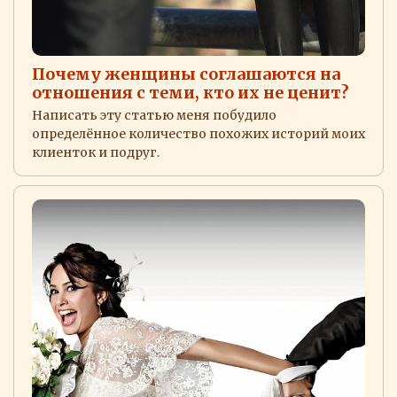
Почему женщины соглашаются на
отношения с теми, кто их не ценит?
Написать эту статью меня побудило
определённое количество похожих историй моих
клиенток и подруг.