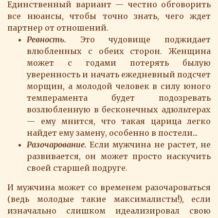
Единственный вариант — честно обговорить
все нюансы, чтобы точно знать, чего ждет
партнер от отношений.
Ревность.
Это чудовище поджидает
влюбленных с обеих сторон. Женщина
может с годами потерять былую
уверенность и начать ежедневный подсчет
морщин, а молодой человек в силу юного
темперамента будет подозревать
возлюбленную в бесконечных адюльтерах
— ему мнится, что такая царица легко
найдет ему замену, особенно в постели...
Разочарование.
Если мужчина не растет, не
развивается, он может просто наскучить
своей старшей подруге.
И мужчина может со временем разочароваться
(ведь молодые такие максималисты!), если
изначально слишком идеализировал свою